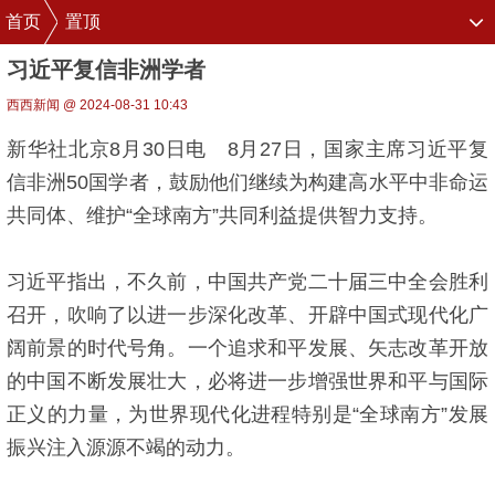
首页
置顶
习近平复信非洲学者
西西新闻 @ 2024-08-31 10:43
新华社北京8月30日电 8月27日，国家主席习近平复
信非洲50国学者，鼓励他们继续为构建高水平中非命运
共同体、维护“全球南方”共同利益提供智力支持。
习近平指出，不久前，中国共产党二十届三中全会胜利
召开，吹响了以进一步深化改革、开辟中国式现代化广
阔前景的时代号角。一个追求和平发展、矢志改革开放
的中国不断发展壮大，必将进一步增强世界和平与国际
正义的力量，为世界现代化进程特别是“全球南方”发展
振兴注入源源不竭的动力。