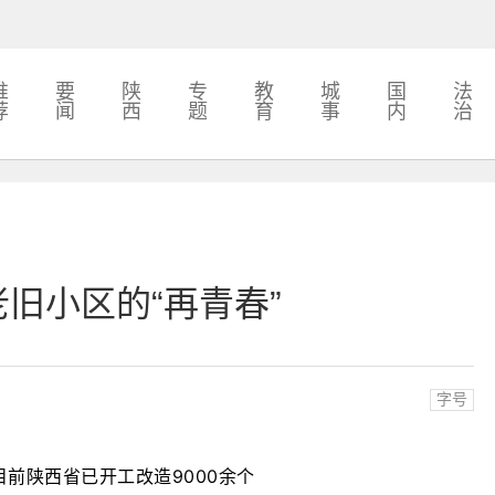
推
要
陕
专
教
城
国
法
荐
闻
西
题
育
事
内
治
老旧小区的“再青春”
字号
目前陕西省已开工改造9000余个