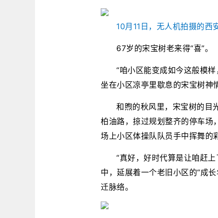
10月11日，无人机拍摄的
67岁的宋宝树老来得“喜”。
“咱小区能变成如今这般模样
坐在小区凉亭里歇息的宋宝树神
和煦的秋风里，宋宝树的目
柏油路，掠过规划整齐的停车场
场上小区体操队队员手中挥舞的
“真好，好时代算是让咱赶上
中，延展着一个老旧小区的“成长
迁脉络。