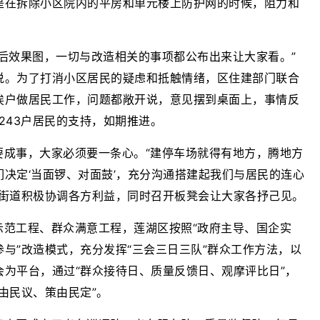
是在拆除小区院内的平房和单元楼上防护网的时候，阻力和
后效果图，一切与改造相关的事项都公布出来让大家看。”
说。为了打消小区居民的疑虑和抵触情绪，区住建部门联合
挨户做居民工作，问题都敞开说，意见摆到桌面上，事情反
243户居民的支持，如期推进。
要成事，大家必须要一条心。“建停车场就得有地方，腾地方
决定‘当面锣、对面鼓’，充分沟通搭建起我们与居民的连心
，街道积极协调各方利益，同时召开板凳会让大家各抒己见。
示范工程、群众满意工程，莲湖区按照“政府主导、国企实
与”改造模式，充分发挥“三会三日三队”群众工作方法，以
为平台，通过“群众接待日、质量反馈日、观摩评比日”，
由民议、策由民定”。