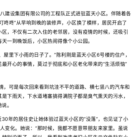
工第八建设集团有限公司的工程队正式进驻蓝天小区。伴随着各
叮咚咚”从早响到晚的装修声，小区换了模样，居民开启了
小区，不仅有二次入住的老邻居，没有疫情的时候，还吸引
每天一到晚饭后，小区热闹得像个小公园。
、屋里下小雨的日子了。”陈利刚是蓝天小区6号楼的住户，
最开心的事情，莫过于彻底和小区老化带来的“生活烦恼”
感情，可是每次回来看到坑洼不平的道路、横七竖八的汽车和
其是下雨天，下水道堵塞搞得满院子都是臭气熏天的污水，
地说。
30年的居住史让她体验过蓝天小区的“没落”，也见证了小
的喜人变化。她说：“那时候，我都不愿意带朋友来家里。虽说