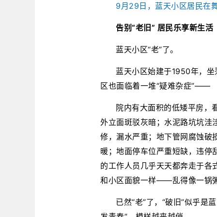
9月29日，蓝天小区居民在
告别“老旧” 居民乐享新生活
蓝天小区“老”了。
蓝天小区始建于1950年，
区也面临着一堆“疑难杂症”——
院内有大面积的低矮平房，看
外立面斑驳灰暗；水泥路坑坑洼
修，漏水严重；地下管网腐蚀破
暖；地面停车位严重短缺，违停
的工作人员几乎天天都奔走于各式各
和小区面貌一样——乱得像一锅
已然“老”了，“破旧”似乎
发青春”，模样越来越俏。