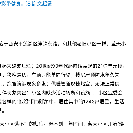
舞彩带健身。记者 文超摄
坐落于西安市莲湖区沣镐东路。和其他老旧小区一样，蓝天小
起来破破烂烂；20世纪90年代起陆续盖起的21栋单元楼，
洼，狭窄逼仄，车辆只能单向行驶；楼房屋顶防水年久失
损，跑冒滴漏现象多发；供暖管道腐蚀堵塞，无法正常供
乱停现象突出；小区内缺少活动场所和设施……小区业委会
样的“抱怨”和“求助”中，居住其中的1243户居民，生活
粥。
是蓝天小区逃不掉的归宿。但不到一年时间，蓝天小区开始“焕