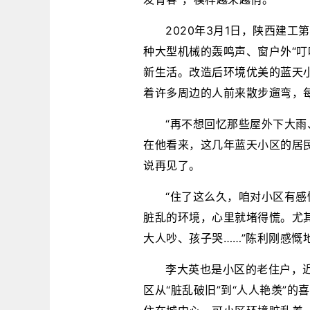
2020年3月1日，陕西建
种大型机械的轰鸣声、窗户外“叮
新生活。改造后环境优美的蓝天
着许多周边的人前来散步遛弯，
“再
不想回忆那些屋外下大雨
在他看来，这几年蓝天小区的居民
说再见了。 
“住了这么久，咱对小区有
脏乱的环境，心里就堵得慌。尤
大人吵、孩子哭……”陈利刚感慨
李大英也是小区的老住户，近
区从“脏乱破旧”到“人人艳羡”