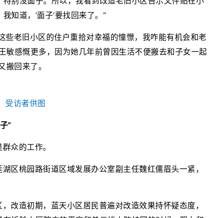
，特别没面子。所以，我看到改造老旧小区告示文件贴在小
我知道，‘面子’要找回来了。”
们这些老旧小区的住户重拾对幸福的憧憬，我咋能有机会和老
的王敏感慨更多，因为她几年前曾因生活不便搬去和子女一起
后又搬回来了。
 受访者供图
子”
是群众的工作。
莲湖区桃园路街道区域发展办公室副主任魏红儒眉头一紧，
区，改造初期，蓝天小区居民普遍对改造效果持怀疑态度，