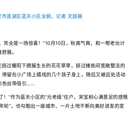
西安市莲湖区蓝天小区全貌。记者 文超摄
，完全是一场惊喜！”10月10日，秋高气爽，和一帮老伙计
情舒展。
光掠过暖阳下拥簇生长的花花草草，掠过楼栋间宽敞整洁的
，停留在小广场上嬉戏的几个孩子身上，随后又被远处活动
彩色丝带吸引……
了！”作为蓝天小区的“元老级”住户，宋宝树心满意足的感慨
年轮”，也勾勒出一座城市、一片土地不断向美好进发的变