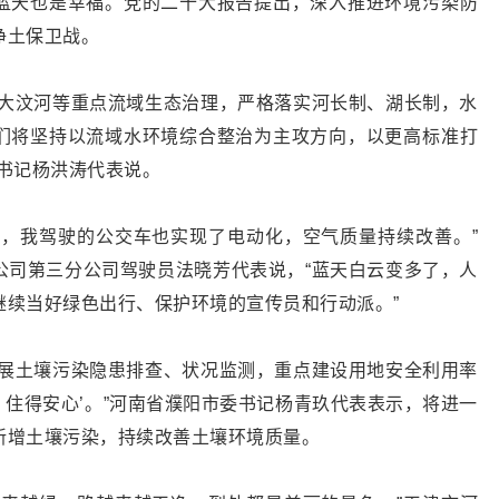
蓝天也是幸福。党的二十大报告提出，深入推进环境污染防
净土保卫战。
、大汶河等重点流域生态治理，严格落实河长制、湖长制，水
们将坚持以流域水环境综合整治为主攻方向，以更高标准打
书记杨洪涛代表说。
多，我驾驶的公交车也实现了电动化，空气质量持续改善。”
公司第三分公司驾驶员法晓芳代表说，“蓝天白云变多了，人
继续当好绿色出行、保护环境的宣传员和行动派。”
开展土壤污染隐患排查、状况监测，重点建设用地安全利用率
心、住得安心’。”河南省濮阳市委书记杨青玖代表表示，将进一
新增土壤污染，持续改善土壤环境质量。