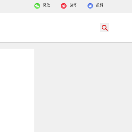
微信
微博
报料