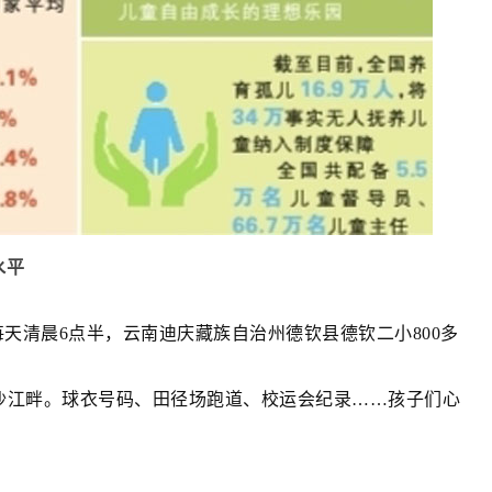
水平
每天清晨6点半，云南迪庆藏族自治州德钦县德钦二小800多
沙江畔。球衣号码、田径场跑道、校运会纪录……孩子们心