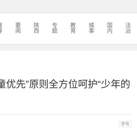
推
要
陕
专
教
城
国
法
荐
闻
西
题
育
事
内
治
儿童优先”原则全方位呵护“少年的
字号