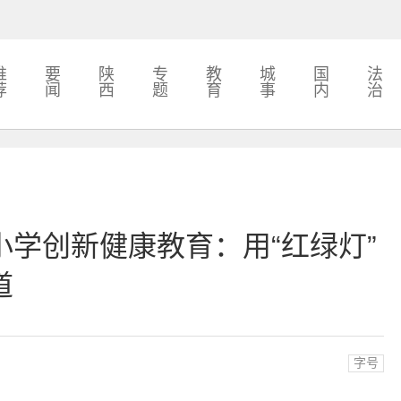
推
要
陕
专
教
城
国
法
荐
闻
西
题
育
事
内
治
学创新健康教育：用“红绿灯”
道
字号