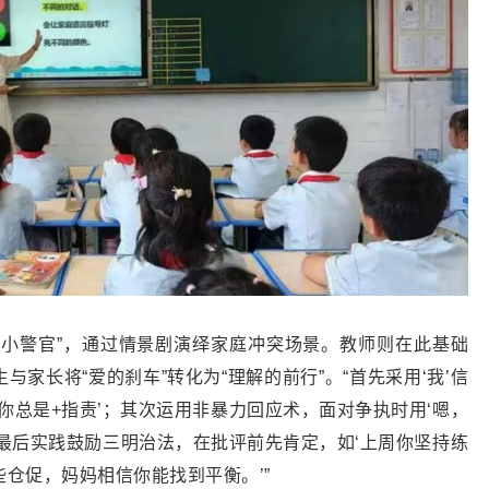
言小警官”，通过情景剧演绎家庭冲突场景。教师则在此基础
家长将“爱的刹车”转化为“理解的前行”。“首先采用‘我’信
‘你总是+指责’；其次运用非暴力回应术，面对争执时用‘嗯，
最后实践鼓励三明治法，在批评前先肯定，如‘上周你坚持练
仓促，妈妈相信你能找到平衡。’”