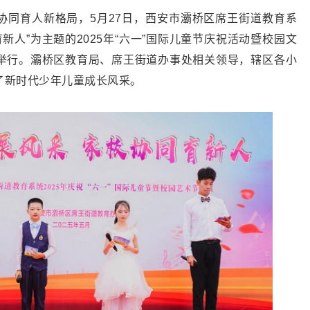
协同育人新格局，5月27日，西安市灞桥区席王街道教育系
新人”为主题的2025年“六一”国际儿童节庆祝活动暨校园文
举行。灞桥区教育局、席王街道办事处相关领导，辖区各小
了新时代少年儿童成长风采。