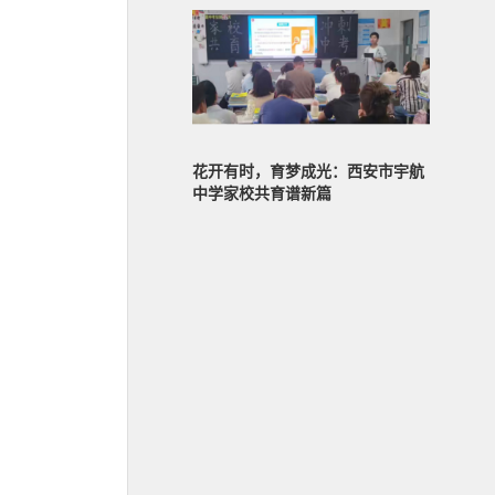
花开有时，育梦成光：西安市宇航
中学家校共育谱新篇