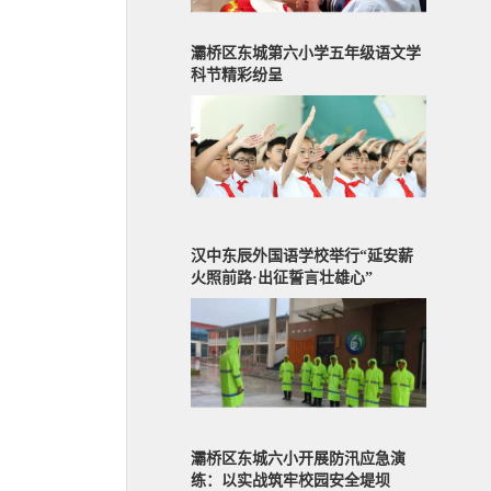
灞桥区东城第六小学五年级语文学
科节精彩纷呈
汉中东辰外国语学校举行“延安薪
火照前路·出征誓言壮雄心”
灞桥区东城六小开展防汛应急演
练：以实战筑牢校园安全堤坝