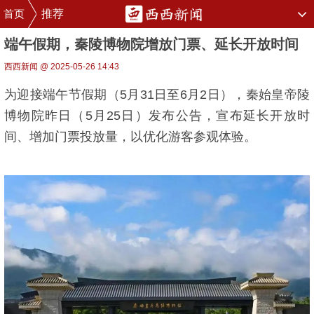
首页
推荐
端午假期，秦陵博物院增放门票、延长开放时间
西西新闻 @ 2025-05-26 14:43
为迎接端午节假期（5月31日至6月2日），秦始皇帝陵
博物院昨日（5月25日）发布公告，宣布延长开放时
间、增加门票投放量，以优化游客参观体验。