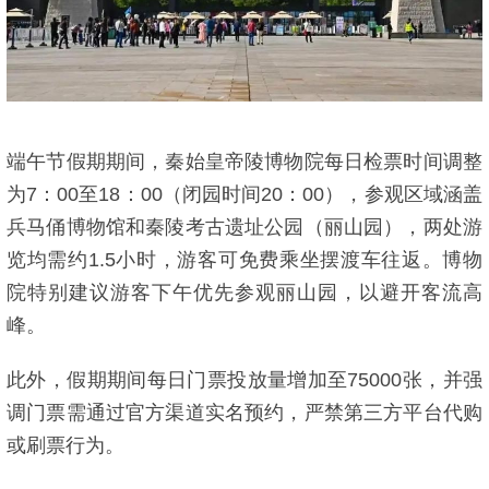
端午节假期期间，秦始皇帝陵博物院每日检票时间调整
为7：00至18：00（闭园时间20：00），参观区域涵盖
兵马俑博物馆和秦陵考古遗址公园（丽山园），两处游
览均需约1.5小时，游客可免费乘坐摆渡车往返。博物
院特别建议游客下午优先参观丽山园，以避开客流高
峰。
此外，假期期间每日门票投放量增加至75000张，并强
调门票需通过官方渠道实名预约，严禁第三方平台代购
或刷票行为。