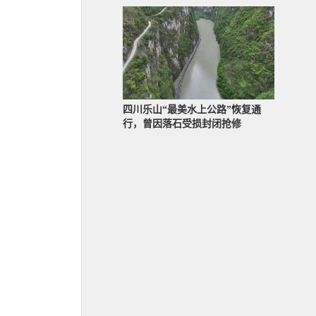
四川乐山“最美水上公路”恢复通
行，曾因落石受损封闭抢修