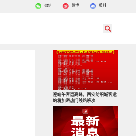
微信
微博
报料
迎端午客运高峰，西安纺织城客运
站将加密热门线路班次