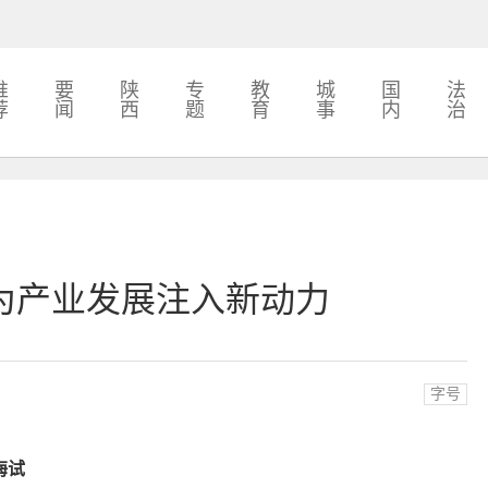
推
要
陕
专
教
城
国
法
荐
闻
西
题
育
事
内
治
为产业发展注入新动力
字号
海试