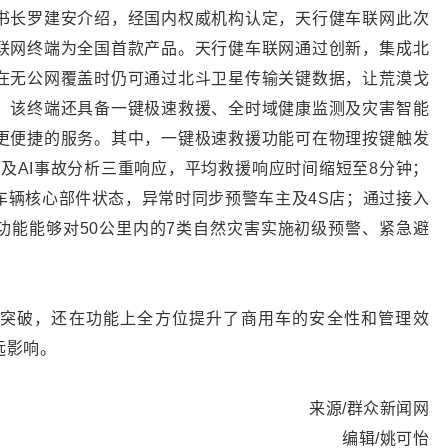
书长罗建安介绍，经国内权威机构认定，天行健车联网此次
联网终端为全国首款产品。天行健车联网通过创新，集成北
在无公网覆盖时仍可通过北斗卫星传输关键数据，让荒漠戈
。该终端还具备一键极速救援、全时域健康监测及灾害智能
更便捷的服务。其中，一键极速救援功能可在物理按键触发
集及AI事故分析三重响应，平均救援响应时间缩短至8分钟；
车辆核心部件状态，异常时同步预警车主及4S店；通过接入
功能能够对50公里内的7类自然灾害实施初级预警、紧急避
突破，还在功能上全方位提升了商用车的安全性和管理效
远影响。
来源/群众新闻网
编辑/姚可怡