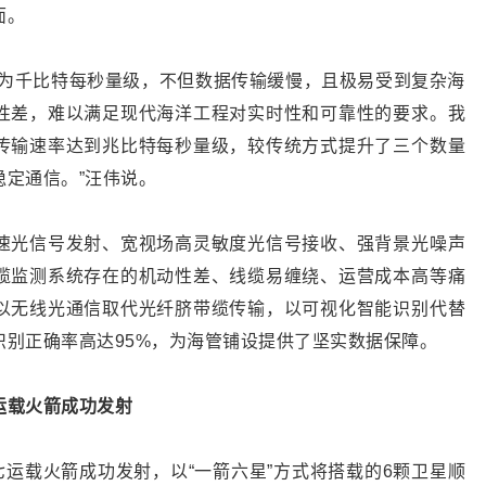
面。
仅为千比特每秒量级，不但数据传输缓慢，且极易受到复杂海
性差，难以满足现代海洋工程对实时性和可靠性的要求。我
传输速率达到兆比特每秒量级，较传统方式提升了三个数量
定通信。”汪伟说。
速光信号发射、宽视场高灵敏度光信号接收、强背景光噪声
缆监测系统存在的机动性差、线缆易缠绕、运营成本高等痛
以无线光通信取代光纤脐带缆传输，以可视化智能识别代替
识别正确率高达95%，为海管铺设提供了坚实数据保障。
运载火箭成功发射
遥七运载火箭成功发射，以“一箭六星”方式将搭载的6颗卫星顺