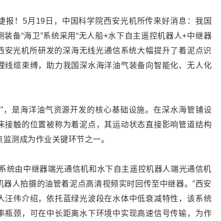
捷报！5月19日，中国科学院西安光机所传来好消息：我国
装备“海卫”系统采用“无人船+水下自主遥控机器人+中继器
。西安光机所研发的深海无线光通信系统大幅提升了着泥点识
理线缆束缚，助力我国深水海洋油气装备向智能化、无人化
线”，是海洋油气资源开发的核心基础设施。在深水海管铺设
床接触的位置被称为着泥点，其运动状态直接影响管道结构
点监测成为作业关键环节之一。
信系统由中继器端光通信机和水下自主遥控机器人端光通信机
机器人拍摄的油管着泥点高清视频实时回传至中继器。”西安
人汪伟介绍，依托蓝绿光波段在水体中低衰减特性，该系统
率瓶颈，可在中长距离水下环境中实现高速信号传输，为作