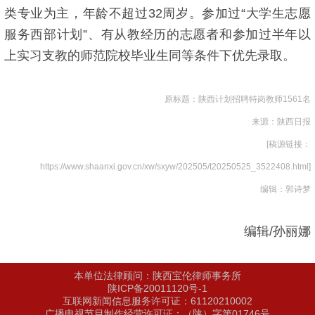
类专业为主，年龄不超过32周岁。参加过“大学生志愿
服务西部计划”、有从教经历的志愿者和参加过半年以
上实习支教的师范院校毕业生同等条件下优先录取。
原标题：陕西计划招聘特岗教师1561名
来源：陕西日报
[稿源链接：
https://www.shaanxi.gov.cn/xw/sxyw/202505/t20250525_3522408.html
]
编辑：郭诗梦
编辑/孙丽娜
本单位法律顾问：陕西宝伦律师事务所
陕ICP备20011120号-1
互联网新闻信息服务许可证：61120210002
广播电视节目制作经营许可证：（陕）字第01746号