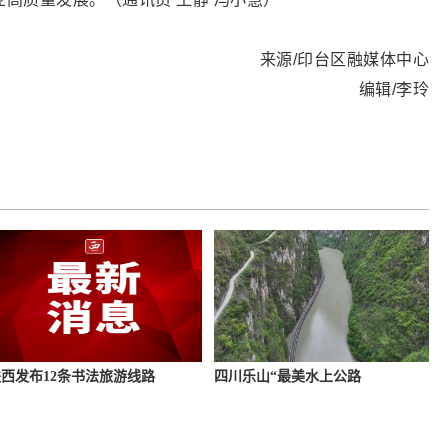
郭玉沟生态自然体验基地，倾听潺潺溪水声，游客们穿梭在
新鲜的空气，眼前一片绿意盎然，仿佛置身于一个天然的大
时光；参观肃成院遗址，近距离感受玄奘精神……亲子趣味
萌宠喂养等活动，让家长和小朋友们尽享欢乐的亲子时光。
供免费素斋体验，游客凭门票可领取素斋券，在古刹钟声中
挑战”“古装巡游”“短视频话题打卡”等活动。同时，打造林
文化融合，为游客带来沉浸式康养度假体验。
特的文旅魅力，也为印台区文旅产业的进一步发展积累了宝
挖文旅资源潜力，不断创新旅游产品和服务，为游客带来更
高质量发展。（通讯员 王静 冯小慧）