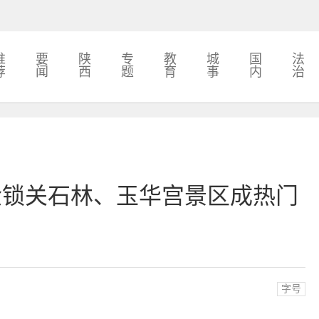
推
要
陕
专
教
城
国
法
荐
闻
西
题
育
事
内
治
金锁关石林、玉华宫景区成热门
字号