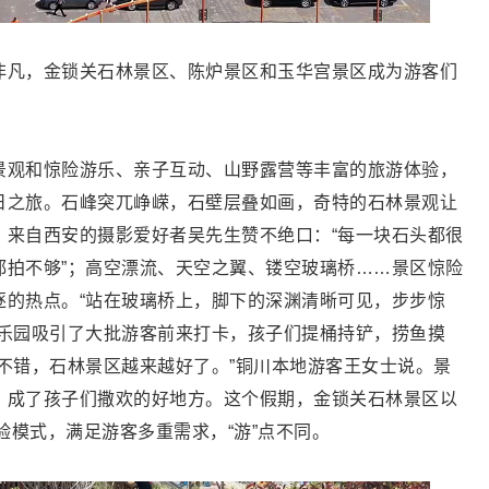
非凡，金锁关石林景区、陈炉景区和玉华宫景区成为游客们
景观和惊险游乐、亲子互动、山野露营等丰富的旅游体验，
日之旅。石峰突兀峥嵘，石壁层叠如画，奇特的石林景观让
。来自西安的摄影爱好者吴先生赞不绝口：“每一块石头都很
都拍不够”；高空漂流、天空之翼、镂空玻璃桥……景区惊险
逐的热点。“站在玻璃桥上，脚下的深渊清晰可见，步步惊
海乐园吸引了大批游客前来打卡，孩子们提桶持铲，捞鱼摸
不错，石林景区越来越好了。”铜川本地游客王女士说。景
，成了孩子们撒欢的好地方。这个假期，金锁关石林景区以
体验模式，满足游客多重需求，“游”点不同。