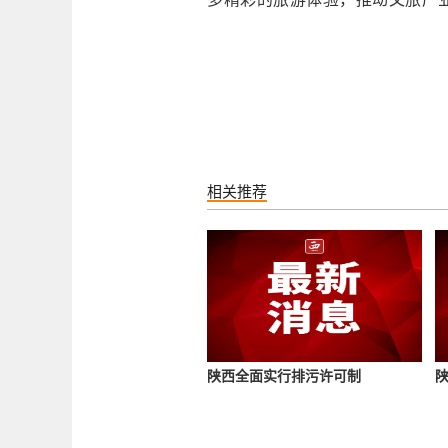
玉华宫景区同样人气爆棚。漫步
苍翠欲滴的密林中，口中呼吸着
氧吧。泛舟玉华湖上，享受悠闲
游设置了自然探索、石头彩绘、
“五一”期间，景区每日中午还提
品味清淡饮食。同时，还推出“骑牛
间康养步道，将自然生态与传统
此次“五一”不仅展示了印台区独
贵经验。未来，印台区将继续深
多精彩的旅游体验，推动文旅产业