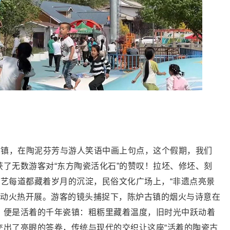
古镇，在陶泥芬芳与游人笑语中画上句点，这个假期，我们
了无数游客对“东方陶瓷活化石”的赞叹！拉坯、修坯、刻
制瓷工艺每道都藏着岁月的沉淀，民俗文化广场上，“非遗点亮景
活动火热开展。游客的镜头捕捉下，陈炉古镇的烟火与诗意在
，便是活着的千年瓷镇：粗粝里藏着温度，旧时光中跃动着
交出了亮眼的答卷，传统与现代的交织让这座“活着的陶瓷古