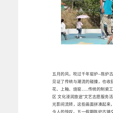
五月的风，吹过千年窑炉--陈炉
见证了传统与潮流的碰撞，也收获
花、上釉、烧窑......传统的
区 文化浸润旅途”文艺志愿服务
光影间流转，这些画面拼凑起来
今人的惊叹。五一假期陈炉古镇