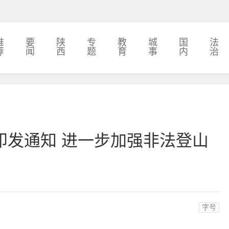
推
要
陕
专
教
城
国
法
荐
闻
西
题
育
事
内
治
印发通知 进一步加强非法登山
字号