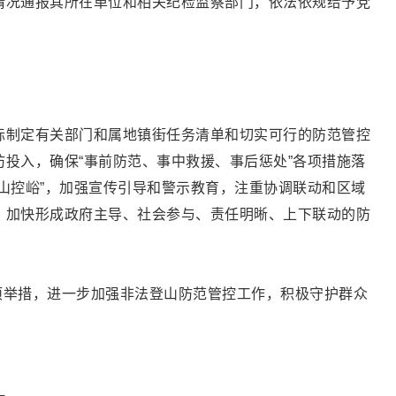
情况通报其所在单位和相关纪检监察部门，依法依规给予党
际制定有关部门和属地镇街任务清单和切实可行的防范管控
投入，确保“事前防范、事中救援、事后惩处”各项措施落
山控峪”，加强宣传引导和警示教育，注重协调联动和区域
，加快形成政府主导、社会参与、责任明晰、上下联动的防
多项举措，进一步加强非法登山防范管控工作，积极守护群众