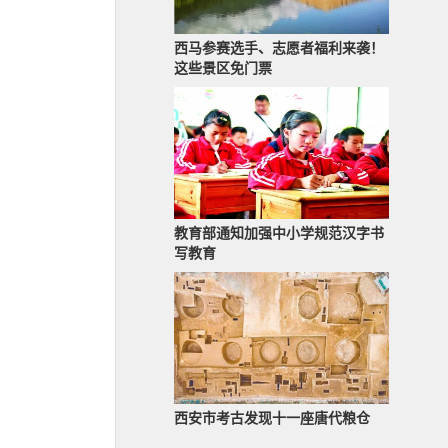
西马参赛选手、志愿者福利来袭！
这些景区免门票
教育部通知加强中小学规范汉字书
写教育
西安市考古发现十一座唐代粮仓