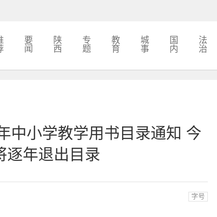
推
要
陕
专
教
城
国
法
荐
闻
西
题
育
事
内
治
2年中小学教学用书目录通知 今
将逐年退出目录
字号