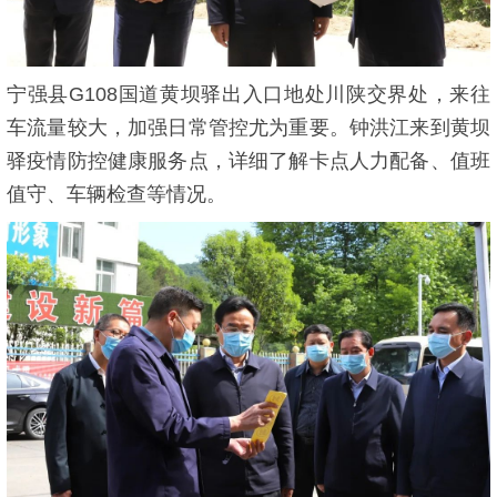
宁强县G108国道黄坝驿出入口地处川陕交界处，来往
车流量较大，加强日常管控尤为重要。钟洪江来到黄坝
驿疫情防控健康服务点，详细了解卡点人力配备、值班
值守、车辆检查等情况。