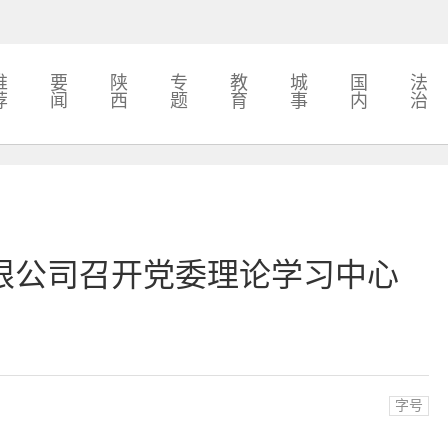
推
要
陕
专
教
城
国
法
荐
闻
西
题
育
事
内
治
限公司召开党委理论学习中心
字号