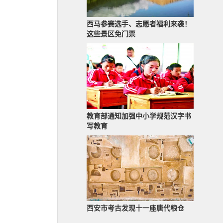
西马参赛选手、志愿者福利来袭！
这些景区免门票
教育部通知加强中小学规范汉字书
写教育
西安市考古发现十一座唐代粮仓