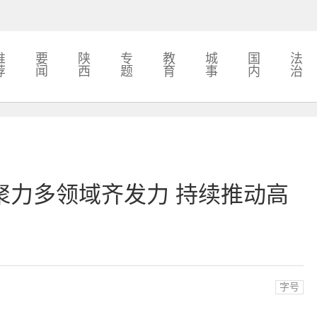
推
要
陕
专
教
城
国
法
荐
闻
西
题
育
事
内
治
聚力多领域齐发力 持续推动高
字号