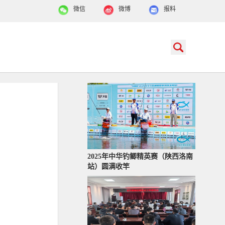
微信
微博
报料
2025年中华钓鲫精英赛（陕西洛南
站）圆满收竿