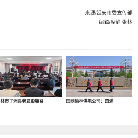
来源/延安市委宣传部
编辑/席静 张林
榆林市子洲县老君殿镇召
国网榆林供电公司：圆满