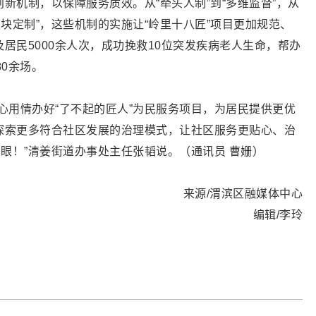
新机制，以保障服务质效。从“牵头人制”到“多维监督”，从
“模块定制”，这些机制的实施让“岭里十八匠”项目更加规范、
居民5000余人次，成功挽救10位突发疾病老人生命，帮办
80余场。
心用情办好“了不起的匠人”为民服务项目，为居民提供更优
探索更多符合社区发展的治理模式，让社区服务更贴心、治
亮眼！”清姜街道办事处主任张韬说。（通讯员 曹姗）
来源/渭滨区融媒体中心
编辑/李玲