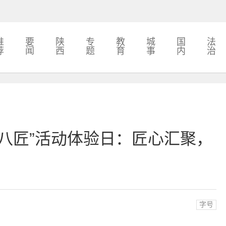
推
要
陕
专
教
城
国
法
荐
闻
西
题
育
事
内
治
八匠”活动体验日：匠心汇聚，
字号