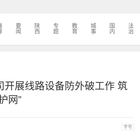
推
要
陕
专
教
城
国
法
荐
闻
西
题
育
事
内
治
司开展线路设备防外破工作 筑
护网”
字号