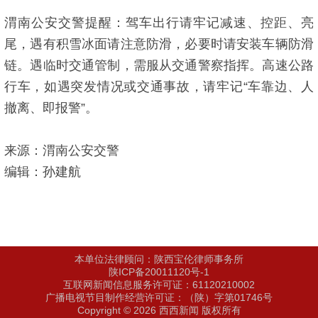
渭南公安交警提醒：驾车出行请牢记减速、控距、亮
尾，遇有积雪冰面请注意防滑，必要时请安装车辆防滑
链。遇临时交通管制，需服从交通警察指挥。高速公路
行车，如遇突发情况或交通事故，请牢记“车靠边、人
撤离、即报警”。
来源：渭南公安交警
编辑：孙建航
本单位法律顾问：陕西宝伦律师事务所
陕ICP备20011120号-1
互联网新闻信息服务许可证：61120210002
广播电视节目制作经营许可证：（陕）字第01746号
Copyright © 2026 西西新闻 版权所有