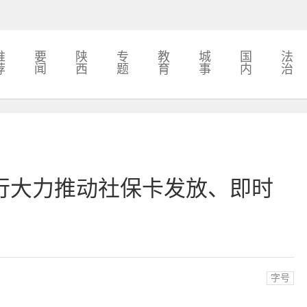
推
要
陕
专
教
城
国
法
荐
闻
西
题
育
事
内
治
行大力推动社保卡发放、即时
字号