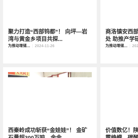
聚力打造“西部钨都”！ 向坪—岩
商洛镇安西部
湾与黄金乡项目共探...
处 助推产学研融
为推动增储上产贡献陕西力量
2024-11-26
为推动增储上产贡献陕西力量
20
西秦岭成功斩获“金娃娃”！ 金矿
价值数亿！
石量超300万吨，金金...
露峥嵘，碳酸岩