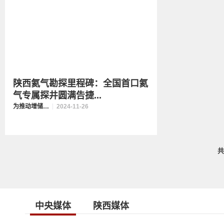
陕西氦气勘探里程碑：全国首口氦
气专属探井圆满告捷...
为推动增储上产贡献陕西力量
2024-11-26
中央媒体
陕西媒体